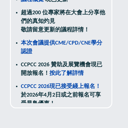
超過200 位專家將在大會上分享他
們的真知灼見
敬請留意更新的議程詳情！
本次會議提供CME/CPD/CNE學分
認證
CCPCC 2026 贊助及展覽機會現已
開放報名！
按此了解詳情
CCPCC 2026現已接受綫上報名！
於2026年4月2日或之前報名可享
受早鳥優惠！
為履行我們對環保的承諾，本次
大會將不提供瓶裝水或其他受管